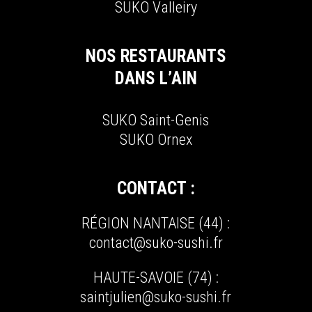
SUKO V
alleiry
NOS RESTAURANTS
DANS L’AIN
SUKO S
aint-
G
enis
SUKO O
rnex
CONTACT :
RÉGION NANTAISE (44) :
contact@suko-sushi.fr
HAUTE-SAVOIE (74) :
saintjulien@suko-sushi.fr