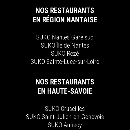
NOS RESTAURANTS
EN RÉGION NANTAISE
SUKO N
antes
G
are sud
SUKO Î
le de
N
antes
SUKO R
ezé
SUKO S
ainte-
L
uce-sur-
L
oire
NOS RESTAURANTS
EN HAUTE-SAVOIE
SUKO C
ruseilles
SUKO S
aint-
J
ulien-en-
G
enevois
SUKO A
nnecy