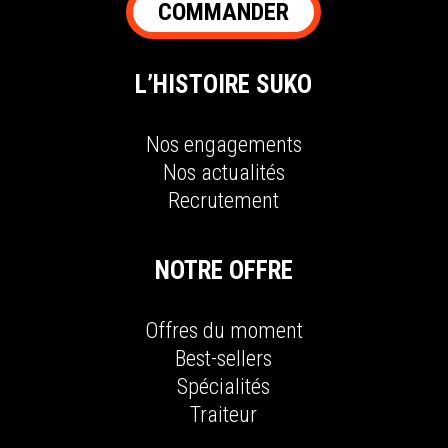
COMMANDER
L’HISTOIRE SUKO
N
os engagements
N
os actualités
R
ecrutement
NOTRE OFFRE
O
ffres du moment
B
est-sellers
S
pécialités
T
raiteur