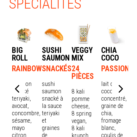
SPÉCIALITÉS
BIG
SUSHI
VEGGY
CHIA
ROLL
SAUMON
MIX
COCO
RAINBOW
SNACKÉS
24
PASSION
PIÈCES
Saumon
sushi
lait de
snacké
saumon
coco, lait
8 kali
teriyaki,
snacké à
concentré,
pomme
avocat,
la sauce
graine de
cheese,
concombre,
teriyaki
chia,
8 spring
sésame,
et
fromage
vegan,
mayo
graines
blanc,
8 kali
citron
de
coulis de
krunch