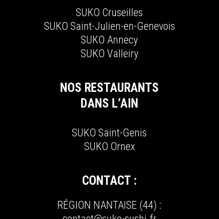
SUKO C
ruseilles
SUKO S
aint-
J
ulien-en-
G
enevois
SUKO A
nnecy
SUKO V
alleiry
NOS RESTAURANTS
DANS L’AIN
SUKO S
aint-
G
enis
SUKO O
rnex
CONTACT :
RÉGION NANTAISE (44) :
contact@suko-sushi.fr