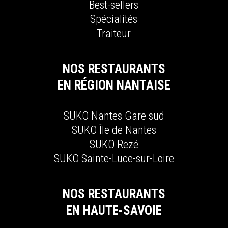
B
est-sellers
S
pécialités
T
raiteur
NOS RESTAURANTS
EN RÉGION NANTAISE
SUKO N
antes
G
are sud
SUKO Î
le de
N
antes
SUKO R
ezé
SUKO S
ainte-
L
uce-sur-
L
oire
NOS RESTAURANTS
EN HAUTE-SAVOIE