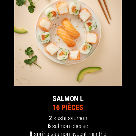
SALMON L
16 PIÈCES
2
sushi saumon
6
salmon cheese
8
spring saumon avocat menthe